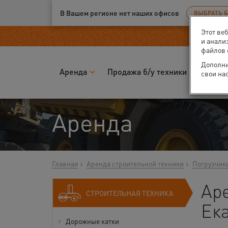
Ваш город:
Екатеринбург
В Вашем регионе нет наших офисов
ВЫБРАТЬ 
Этот ве
и анали
файлов 
Дополни
Аренда
Продажа б/у техники
Запчас
свои на
Аренда
Главная
Аренда строительной техники
Погрузчик
Ар
СТРОИТЕЛЬНАЯ ТЕХНИКА
Ек
Дорожные катки