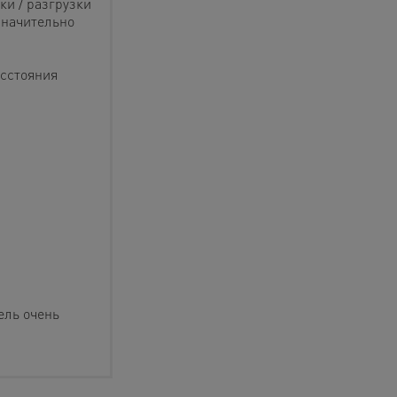
ки / разгрузки
значительно
асстояния
ель очень