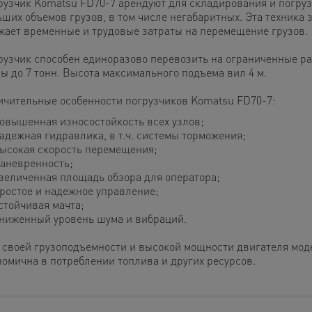
рузчик Komatsu FD70-7 арендуют для складирования и погруз
ьших объемов грузов, в том числе негабаритных. Эта техника 
жает временные и трудовые затраты на перемещение грузов.
рузчик способен единоразово перевозить на ограниченные р
зы до 7 тонн. Высота максимального подъема вил 4 м.
ичительные особенности погрузчиков Komatsu FD70-7:
овышенная износостойкость всех узлов;
адежная гидравлика, в т.ч. системы торможения;
ысокая скорость перемещения;
аневренность;
величенная площадь обзора для оператора;
ростое и надежное управление;
стойчивая мачта;
ниженный уровень шума и вибраций.
 своей грузоподъемности и высокой мощности двигателя мод
номична в потреблении топлива и других ресурсов.