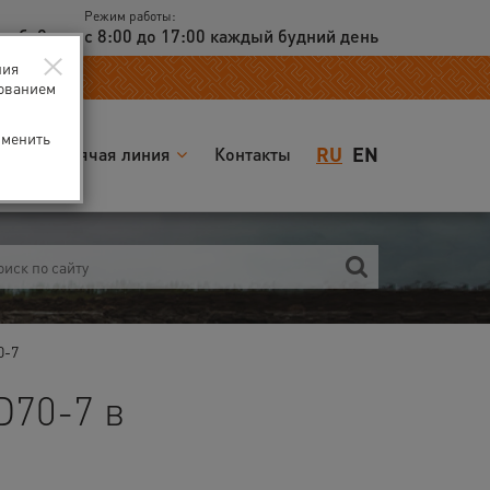
Режим работы:
доб. 2
с 8:00 до 17:00 каждый будний день
×
ния
зованием
зменить
RU
EN
я
Горячая линия
Контакты
0-7
D70-7 в