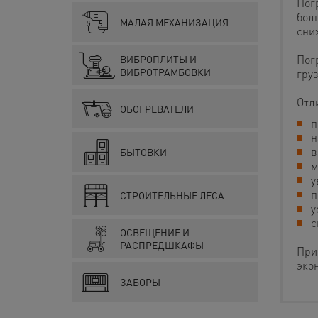
Пог
бол
МАЛАЯ МЕХАНИЗАЦИЯ
сни
Пог
ВИБРОПЛИТЫ И
ВИБРОТРАМБОВКИ
гру
Отл
ОБОГРЕВАТЕЛИ
п
н
в
БЫТОВКИ
м
у
п
СТРОИТЕЛЬНЫЕ ЛЕСА
у
с
ОСВЕЩЕНИЕ И
РАСПРЕДШКАФЫ
При
эко
ЗАБОРЫ