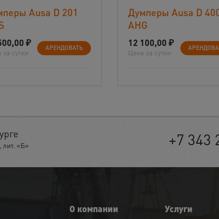
мперы Ausa D 201
Думперы Ausa D 40
S
AHG
500,00
₽
12 100,00
₽
АРЕНДОВАТЬ
АРЕНДОВА
 за сутки
Цена за сутки
урге
+7 343 
 лит. «Б»
О компании
Услуги