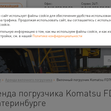
Офис:
Сервис 24/7:
БЛИЖАЙШИЙ
8 343 253 52 53
8 343 253 52 53 
б-сайт использует файлы cookie для обеспечения удобства использова
за трафика. Продолжая использовать сайт, вы соглашаетесь с исполь
cookie.
тельную информацию о том, как мы используем файлы cookie, и как и
ти
О нас
Событи
стройки, см. в нашей
Политике конфиденциальности
и
Аренда вилочного погрузчика
Вилочный погрузчик Komatsu FD7
енда погрузчика Komatsu F
атеринбурге