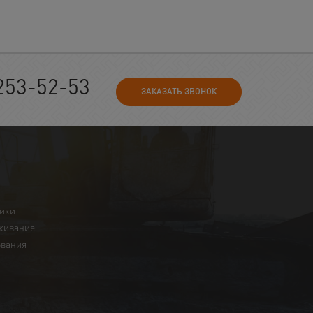
253-52-53
ЗАКАЗАТЬ ЗВОНОК
ники
живание
ования