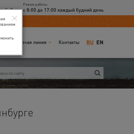
Режим работы:
доб. 2
с 8:00 до 17:00 каждый будний день
×
ния
зованием
зменить
RU
EN
я
Горячая линия
Контакты
инбурге