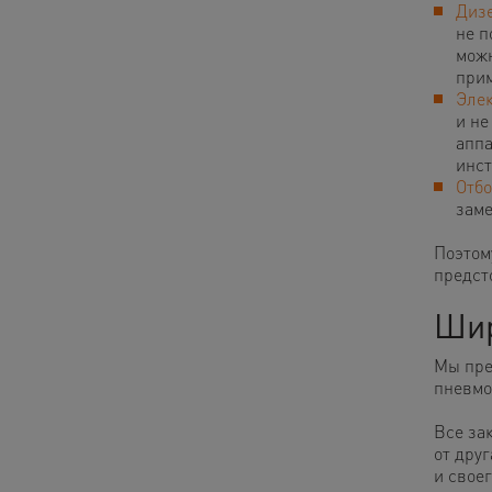
Диз
не п
можн
прим
Элек
и не
аппа
инст
Отбо
заме
Поэтом
предст
Шир
Мы пре
пневмо
Все за
от дру
и свое