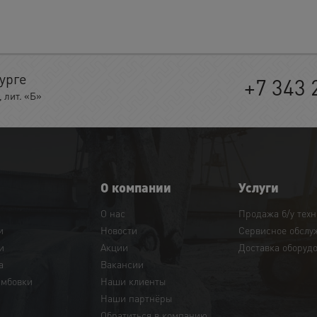
урге
+7 343 
 лит. «Б»
О компании
Услуги
О нас
Продажа б/у тех
и
Новости
Сервисное обслу
и
Акции
Доставка оборуд
а
Вакансии
амбовки
Наши клиенты
Наши партнёры
Обратиться в компанию