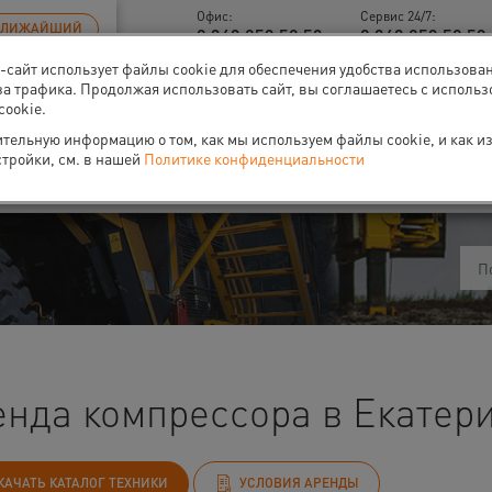
Офис:
Сервис 24/7:
БЛИЖАЙШИЙ
8 343 253 52 53
8 343 253 52 53 
б-сайт использует файлы cookie для обеспечения удобства использова
за трафика. Продолжая использовать сайт, вы соглашаетесь с исполь
cookie.
тельную информацию о том, как мы используем файлы cookie, и как и
ти
О нас
Событи
стройки, см. в нашей
Политике конфиденциальности
енда компрессора в Екатер
КАЧАТЬ КАТАЛОГ ТЕХНИКИ
УСЛОВИЯ АРЕНДЫ