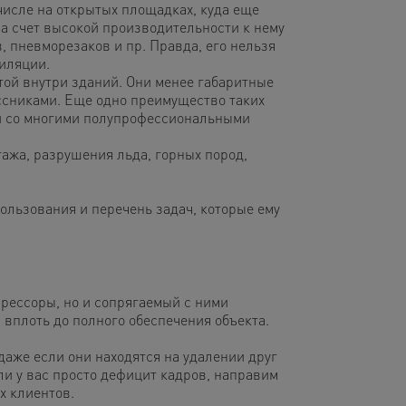
числе на открытых площадках, куда еще
а счет высокой производительности к нему
, пневморезаков и пр. Правда, его нельзя
иляции.
отой внутри зданий. Они менее габаритные
ссниками. Еще одно преимущество таких
 и со многими полупрофессиональными
тажа, разрушения льда, горных пород,
ользования и перечень задач, которые ему
рессоры, но и сопрягаемый с ними
 вплоть до полного обеспечения объекта.
даже если они находятся на удалении друг
ли у вас просто дефицит кадров, направим
х клиентов.