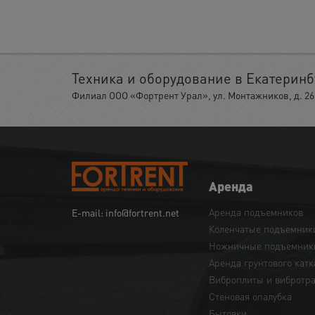
Техника и оборудование в Екатеринб
Филиал ООО «Фортрент Урал», ул. Монтажников, д. 26,
Аренда
Аренда подъемников
E-mail: info@fortrent.net
Коленчатые подъемник
Ножничные подъемник
Аренда грунтового катк
Виброплиты и вибротр
Cтеновая опалубка
Бытовки