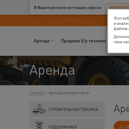
Ваш город:
Екатеринбург
В Вашем регионе нет наших офисов
ВЫБРАТЬ 
Этот ве
и анали
файлов 
Дополни
Аренда
Продажа б/у техники
Запчас
свои на
Аренда
Главная
Аренда компрессоров
Ар
СТРОИТЕЛЬНАЯ ТЕХНИКА
ПОДЪЕМНИКИ
С