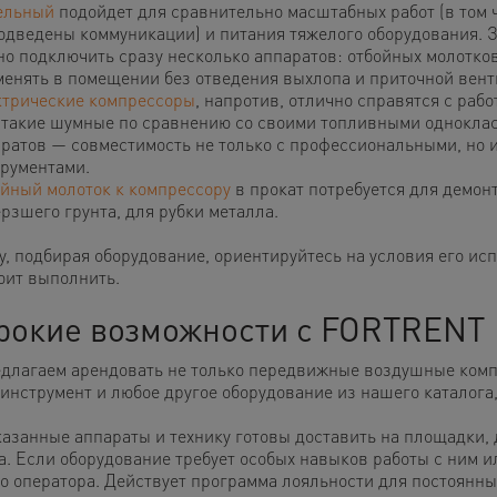
ельный
подойдет для сравнительно масштабных работ (в том 
одведены коммуникации) и питания тяжелого оборудования. З
о подключить сразу несколько аппаратов: отбойных молотков
енять в помещении без отведения выхлопа и приточной вент
трические компрессоры
, напротив, отлично справятся с раб
 такие шумные по сравнению со своими топливными однокла
ратов — совместимость не только с профессиональными, но
рументами.
йный молоток к компрессору
в прокат потребуется для демон
рзшего грунта, для рубки металла.
у, подбирая оборудование, ориентируйтесь на условия его исп
оит выполнить.
окие возможности с FORTRENT
длагаем арендовать не только передвижные воздушные комп
инструмент и любое другое оборудование из нашего каталога,
казанные аппараты и технику готовы доставить на площадки, 
га. Если оборудование требует особых навыков работы с ним и
го оператора. Действует программа лояльности для постоянны