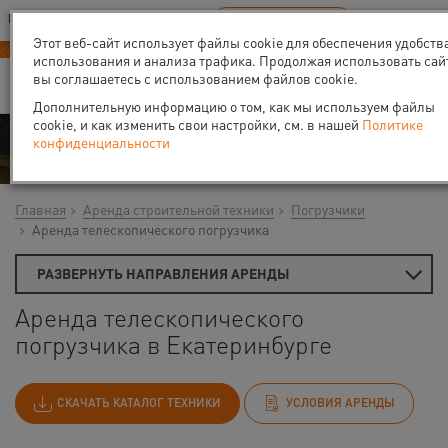
Ваш город:
Екатеринбург
RU
EN
В Вашем регионе нет наших офисов
ВЫБРАТЬ БЛИЖАЙШИЙ
Этот веб-сайт использует файлы cookie для обеспечения удобств
использования и анализа трафика. Продолжая использовать сай
вы соглашаетесь с использованием файлов cookie.
Дополнительную информацию о том, как мы используем файлы
cookie, и как изменить свои настройки, см. в нашей
Политике
Аренда
конфиденциальности
Главная
Аренда строительной техники
Погрузчики
Аренда телескопического погрузчика
РАЗВЕРНУТЬ НАПРАВЛЕНИЯ АРЕНДЫ
Аренда телескопического
погрузчика в Екатеринбурге
СКАЧАТЬ КАТАЛОГ ТЕХНИКИ
УСЛОВИЯ АРЕНДЫ