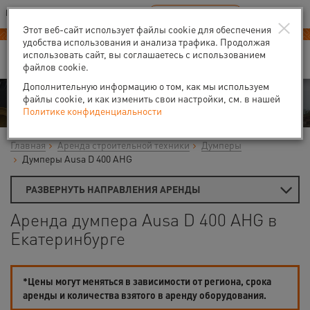
Ваш город:
Екатеринбург
RU
EN
×
В Вашем регионе нет наших офисов
ВЫБРАТЬ БЛИЖАЙШИЙ
Этот веб-сайт использует файлы cookie для обеспечения
удобства использования и анализа трафика. Продолжая
использовать сайт, вы соглашаетесь с использованием
файлов cookie.
Дополнительную информацию о том, как мы используем
Аренда
файлы cookie, и как изменить свои настройки, см. в нашей
Политике конфиденциальности
Главная
Аренда строительной техники
Думперы
Думперы Ausa D 400 AHG
РАЗВЕРНУТЬ НАПРАВЛЕНИЯ АРЕНДЫ
Аренда думпера Ausa D 400 AHG в
Екатеринбурге
*Цены могут меняться в зависимости от региона, срока
аренды и количества взятого в аренду оборудования.