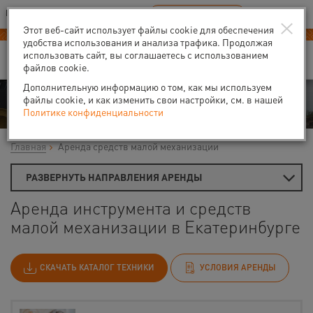
Ваш город:
Екатеринбург
RU
EN
×
В Вашем регионе нет наших офисов
ВЫБРАТЬ БЛИЖАЙШИЙ
Этот веб-сайт использует файлы cookie для обеспечения
удобства использования и анализа трафика. Продолжая
использовать сайт, вы соглашаетесь с использованием
файлов cookie.
Дополнительную информацию о том, как мы используем
Аренда
файлы cookie, и как изменить свои настройки, см. в нашей
Политике конфиденциальности
Главная
Аренда средств малой механизации
РАЗВЕРНУТЬ НАПРАВЛЕНИЯ АРЕНДЫ
Аренда инструмента и средств
малой механизации в Екатеринбурге
СКАЧАТЬ КАТАЛОГ ТЕХНИКИ
УСЛОВИЯ АРЕНДЫ