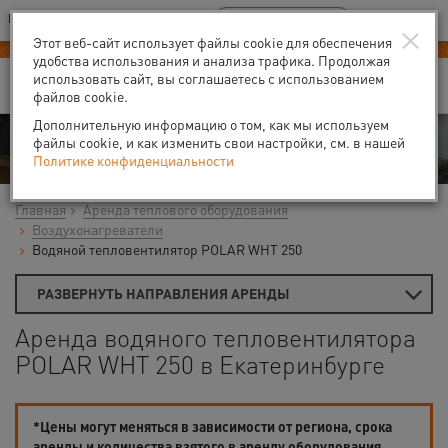
Ваш город:
Екатеринбург
RU
EN
×
В Вашем регионе нет наших офисов
ВЫБРАТЬ БЛИЖАЙШИЙ
Этот веб-сайт использует файлы cookie для обеспечения
удобства использования и анализа трафика. Продолжая
использовать сайт, вы соглашаетесь с использованием
файлов cookie.
Дополнительную информацию о том, как мы используем
Аренда
файлы cookie, и как изменить свои настройки, см. в нашей
Политике конфиденциальности
Главная
Аренда теплового оборудования
Воздухонагреватели
Водяной тепловентилятор POLAR WHT 250
РАЗВЕРНУТЬ НАПРАВЛЕНИЯ АРЕНДЫ
Аренда водяного тепловентилятора
POLAR WHT 250 в Екатеринбурге
*Цены могут меняться в зависимости от региона, срока
аренды и количества взятого в аренду оборудования.