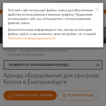
Ваш город:
Екатеринбург
RU
EN
×
В Вашем регионе нет наших офисов
ВЫБРАТЬ БЛИЖАЙШИЙ
Этот веб-сайт использует файлы cookie для обеспечения
удобства использования и анализа трафика. Продолжая
использовать сайт, вы соглашаетесь с использованием
файлов cookie.
Дополнительную информацию о том, как мы используем
Аренда
файлы cookie, и как изменить свои настройки, см. в нашей
Политике конфиденциальности
Главная
Аренда теплового оборудования
Прогрев бетона и грунта
РАЗВЕРНУТЬ НАПРАВЛЕНИЯ АРЕНДЫ
Аренда оборудования для прогрева
бетона в Екатеринбурге
СКАЧАТЬ КАТАЛОГ ТЕХНИКИ
УСЛОВИЯ АРЕНДЫ