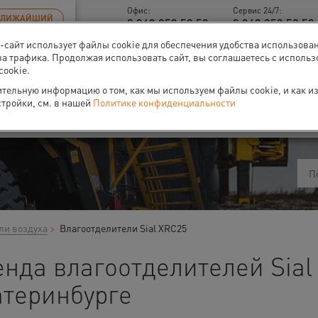
Офис:
Сервис 24/7:
БЛИЖАЙШИЙ
8 343 253 52 53
8 343 253 52 53 
б-сайт использует файлы cookie для обеспечения удобства использова
за трафика. Продолжая использовать сайт, вы соглашаетесь с исполь
cookie.
тельную информацию о том, как мы используем файлы cookie, и как и
ти
О нас
Событи
стройки, см. в нашей
Политике конфиденциальности
ли воздуха
Влагоотделители Sial XRC25
нда влагоотделителей Sial
атеринбурге