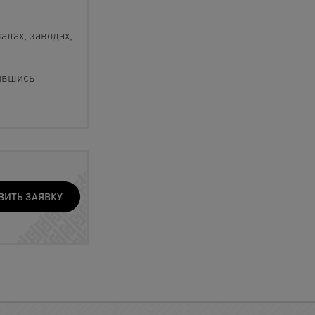
алах, заводах,
ившись
ВИТЬ ЗАЯВКУ