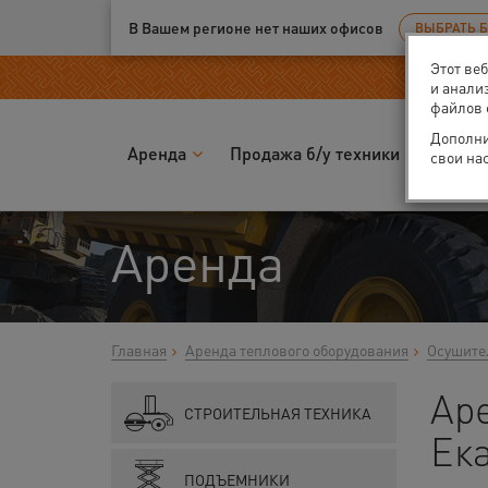
Ваш город:
Екатеринбург
В Вашем регионе нет наших офисов
ВЫБРАТЬ 
Этот ве
и анали
файлов 
Дополни
Аренда
Продажа б/у техники
Запчас
свои на
Аренда
Главная
Аренда теплового оборудования
Осушите
Аре
СТРОИТЕЛЬНАЯ ТЕХНИКА
Ек
ПОДЪЕМНИКИ