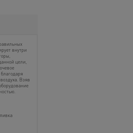
правильных
ирует внутри
торы,
данной цели,
лючевое
, благодаря
 воздуха. Взяв
 оборудование
ностью.
аливка