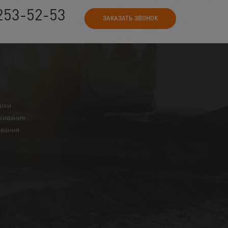
253-52-53
ЗАКАЗАТЬ ЗВОНОК
ники
живание
ования