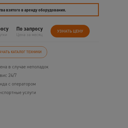
тва взятого в аренду оборудования.
росу
По запросу
УЗНАТЬ ЦЕНУ
утки
Цена за месяц
АЧАТЬ КАТАЛОГ ТЕХНИКИ
ена в случае неполадок
вис 24/7
нда с оператором
нспортные услуги