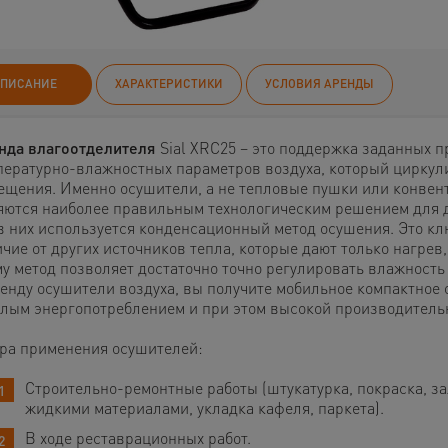
ПИСАНИЕ
ХАРАКТЕРИСТИКИ
УСЛОВИЯ АРЕНДЫ
нда влагоотделителя
Sial XRC25 – это поддержка заданных 
пературно-влажностных параметров воздуха, который циркул
ещения. Именно осушители, а не тепловые пушки или конвен
яются наиболее правильным технологическим решением для 
. в них используется конденсационный метод осушения. Это к
чие от других источников тепла, которые дают только нагрев
му метод позволяет достаточно точно регулировать влажность
ренду осушители воздуха, вы получите мобильное компактное
алым энергопотреблением и при этом высокой производитель
ра применения осушителей:
Строительно-ремонтные работы (штукатурка, покраска, з
жидкими материалами, укладка кафеля, паркета).
В ходе реставрационных работ.