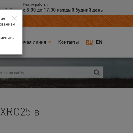
Режим работы:
доб. 2
с 8:00 до 17:00 каждый будний день
×
ния
зованием
зменить
RU
EN
я
Горячая линия
Контакты
 XRC25 в