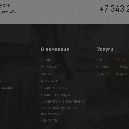
урге
+7 343 
 лит. «Б»
О компании
Услуги
О нас
Продажа б/у тех
и
Новости
Сервисное обслу
и
Акции
Доставка оборуд
а
Вакансии
амбовки
Наши клиенты
Наши партнёры
Обратиться в компанию
Регламентирующие
документы
Контакты