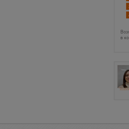
Воз
в к