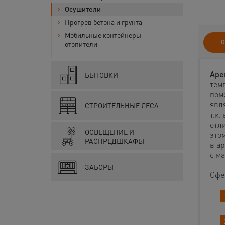
Осушители
Прогрев бетона и грунта
Мобильные контейнеры-
О
отопители
Аре
БЫТОВКИ
тем
пом
явл
СТРОИТЕЛЬНЫЕ ЛЕСА
т.к
отли
ОСВЕЩЕНИЕ И
это
РАСПРЕДШКАФЫ
в а
с м
ЗАБОРЫ
Сфе