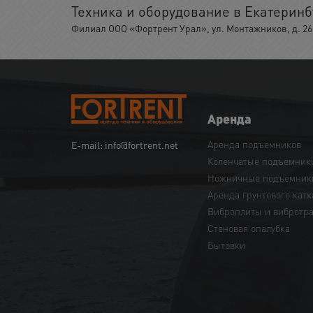
Техника и оборудование в Екатеринб
Филиал ООО «Фортрент Урал», ул. Монтажников, д. 26,
Аренда
Аренда подъемников
E-mail: info@fortrent.net
Коленчатые подъемник
Ножничные подъемник
Аренда грунтового катк
Виброплиты и вибротр
Cтеновая опалубка
Бытовки