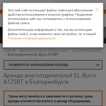
Ваш город:
Екатеринбург
RU
EN
×
В Вашем регионе нет наших офисов
ВЫБРАТЬ БЛИЖАЙШИЙ
Этот веб-сайт использует файлы cookie для обеспечения
удобства использования и анализа трафика. Продолжая
использовать сайт, вы соглашаетесь с использованием
файлов cookie.
Дополнительную информацию о том, как мы используем
Аренда
файлы cookie, и как изменить свои настройки, см. в нашей
Политике конфиденциальности
Главная
Аренда теплового оборудования
Осушители воздуха
Влагоотделители EL Bjorn A125BT
РАЗВЕРНУТЬ НАПРАВЛЕНИЯ АРЕНДЫ
Аренда влагоотделителей EL Bjorn
A125BT в Екатеринбурге
*Цены могут меняться в зависимости от региона, срока
аренды и количества взятого в аренду оборудования.