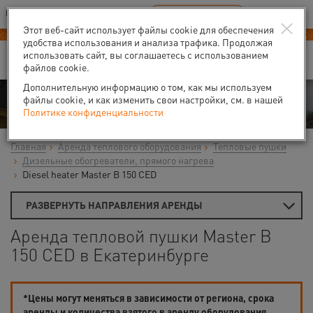
Ваш город:
Екатеринбург
RU
EN
×
В Вашем регионе нет наших офисов
ВЫБРАТЬ БЛИЖАЙШИЙ
Этот веб-сайт использует файлы cookie для обеспечения
удобства использования и анализа трафика. Продолжая
использовать сайт, вы соглашаетесь с использованием
файлов cookie.
Дополнительную информацию о том, как мы используем
Аренда
файлы cookie, и как изменить свои настройки, см. в нашей
Политике конфиденциальности
Главная
Аренда теплового оборудования
Тепловые пушки
Дизельные обогреватели, прямого нагрева
Diesel heater Master B 150 CED
РАЗВЕРНУТЬ НАПРАВЛЕНИЯ АРЕНДЫ
Аренда тепловой пушки Master B
150 CED в Екатеринбурге
*Цены могут меняться в зависимости от региона, срока
аренды и количества взятого в аренду оборудования.