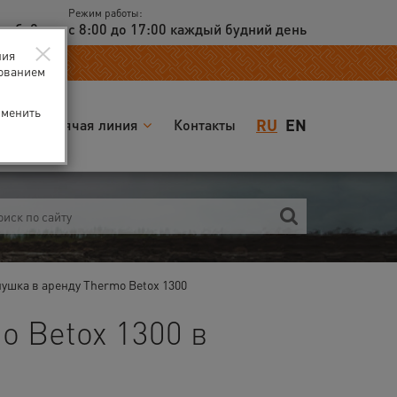
Режим работы:
доб. 2
с 8:00 до 17:00 каждый будний день
×
ния
зованием
зменить
RU
EN
я
Горячая линия
Контакты
ушка в аренду Thermo Betox 1300
o Betox 1300 в