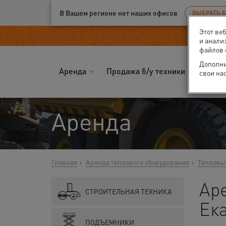
Ваш город:
Екатеринбург
В Вашем регионе нет наших офисов
ВЫБРАТЬ 
Этот ве
и анали
файлов 
Дополни
Аренда
Продажа б/у техники
Запчас
свои на
Аренда
Главная
Аренда теплового оборудования
Тепловы
Ар
СТРОИТЕЛЬНАЯ ТЕХНИКА
Ек
ПОДЪЕМНИКИ