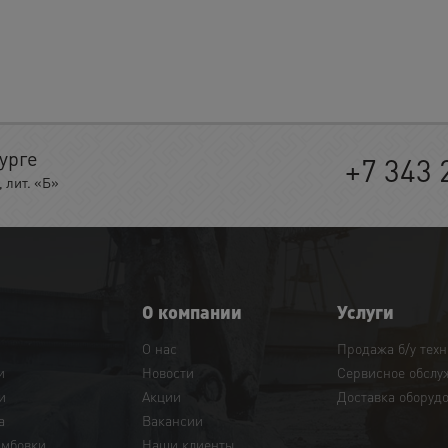
урге
+7 343 
 лит. «Б»
О компании
Услуги
О нас
Продажа б/у тех
и
Новости
Сервисное обслу
и
Акции
Доставка оборуд
а
Вакансии
амбовки
Наши клиенты