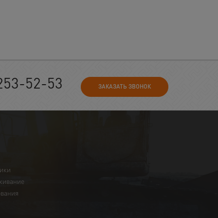
253-52-53
ЗАКАЗАТЬ ЗВОНОК
ники
живание
ования