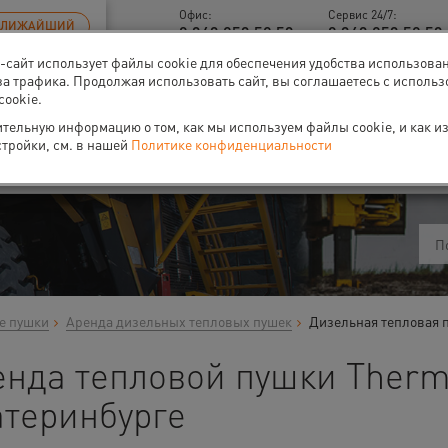
Офис:
Сервис 24/7:
БЛИЖАЙШИЙ
8 343 253 52 53
8 343 253 52 53 
б-сайт использует файлы cookie для обеспечения удобства использова
за трафика. Продолжая использовать сайт, вы соглашаетесь с исполь
cookie.
тельную информацию о том, как мы используем файлы cookie, и как и
ти
О нас
Событи
стройки, см. в нашей
Политике конфиденциальности
е пушки
Аренда дизельных тепловых пушек
Дизельная тепловая п
енда тепловой пушки Therm
атеринбурге