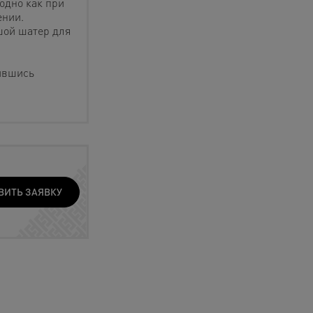
одно как при
ении.
шой шатер для
ившись
ВИТЬ ЗАЯВКУ