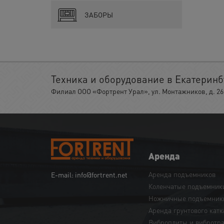
ЗАБОРЫ
Техника и оборудование в Екатеринб
Филиал ООО «Фортрент Урал», ул. Монтажников, д. 26,
Аренда
Аренда подъемников
E-mail: info@fortrent.net
Коленчатые подъемник
Ножничные подъемник
Аренда грунтового катк
Виброплиты и вибротр