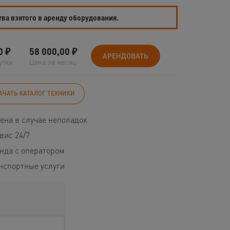
тва взятого в аренду оборудования.
0
₽
58 000,00
₽
АРЕНДОВАТЬ
утки
Цена за месяц
АЧАТЬ КАТАЛОГ ТЕХНИКИ
ена в случае неполадок
вис 24/7
нда с оператором
нспортные услуги