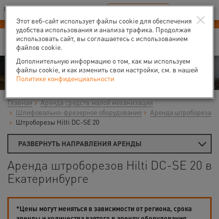
Ваш город:
Екатеринбург
RU
EN
×
В Вашем регионе нет наших офисов
ВЫБРАТЬ БЛИЖАЙШИЙ
Этот веб-сайт использует файлы cookie для обеспечения
удобства использования и анализа трафика. Продолжая
использовать сайт, вы соглашаетесь с использованием
файлов cookie.
Дополнительную информацию о том, как мы используем
Аренда
файлы cookie, и как изменить свои настройки, см. в нашей
Политике конфиденциальности
Главная
Аренда средств малой механизации
Шлифовально-фрезерное оборудование
Аренда штробореза
Штроборезы Hilti DC-SE 20
РАЗВЕРНУТЬ НАПРАВЛЕНИЯ АРЕНДЫ
Аренда штроборезов Hilti DC-SE 20 в
Екатеринбурге
*Цены могут меняться в зависимости от региона, срока
аренды и количества взятого в аренду оборудования.