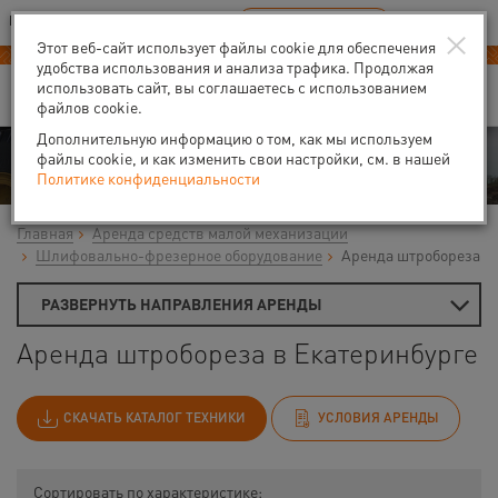
Ваш город:
Екатеринбург
RU
EN
×
В Вашем регионе нет наших офисов
ВЫБРАТЬ БЛИЖАЙШИЙ
Этот веб-сайт использует файлы cookie для обеспечения
удобства использования и анализа трафика. Продолжая
использовать сайт, вы соглашаетесь с использованием
файлов cookie.
Дополнительную информацию о том, как мы используем
Аренда
файлы cookie, и как изменить свои настройки, см. в нашей
Политике конфиденциальности
Главная
Аренда средств малой механизации
Шлифовально-фрезерное оборудование
Аренда штробореза
РАЗВЕРНУТЬ НАПРАВЛЕНИЯ АРЕНДЫ
Аренда штробореза в Екатеринбурге
СКАЧАТЬ КАТАЛОГ ТЕХНИКИ
УСЛОВИЯ АРЕНДЫ
Сортировать по характеристике: