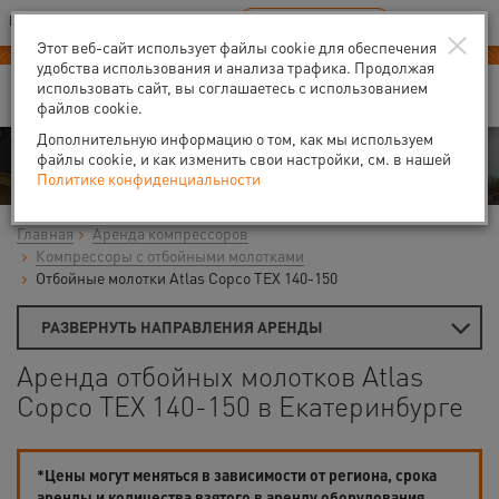
Ваш город:
Екатеринбург
RU
EN
×
В Вашем регионе нет наших офисов
ВЫБРАТЬ БЛИЖАЙШИЙ
Этот веб-сайт использует файлы cookie для обеспечения
удобства использования и анализа трафика. Продолжая
использовать сайт, вы соглашаетесь с использованием
файлов cookie.
Дополнительную информацию о том, как мы используем
Аренда
файлы cookie, и как изменить свои настройки, см. в нашей
Политике конфиденциальности
Главная
Аренда компрессоров
Компрессоры с отбойными молотками
Отбойные молотки Atlas Copco TEX 140-150
РАЗВЕРНУТЬ НАПРАВЛЕНИЯ АРЕНДЫ
Аренда отбойных молотков Atlas
Copco TEX 140-150 в Екатеринбурге
*Цены могут меняться в зависимости от региона, срока
аренды и количества взятого в аренду оборудования.