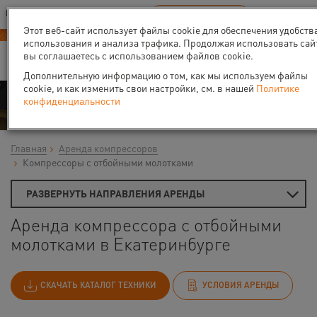
Ваш город:
Екатеринбург
RU
EN
В Вашем регионе нет наших офисов
ВЫБРАТЬ БЛИЖАЙШИЙ
Этот веб-сайт использует файлы cookie для обеспечения удобств
использования и анализа трафика. Продолжая использовать сай
вы соглашаетесь с использованием файлов cookie.
Дополнительную информацию о том, как мы используем файлы
cookie, и как изменить свои настройки, см. в нашей
Политике
Аренда
конфиденциальности
Главная
Аренда компрессоров
Компрессоры с отбойными молотками
РАЗВЕРНУТЬ НАПРАВЛЕНИЯ АРЕНДЫ
Аренда компрессора с отбойными
молотками в Екатеринбурге
СКАЧАТЬ КАТАЛОГ ТЕХНИКИ
УСЛОВИЯ АРЕНДЫ