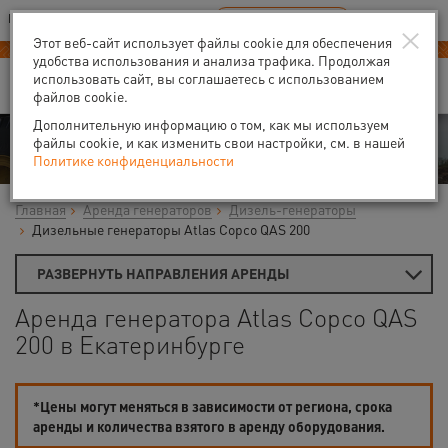
Ваш город:
Екатеринбург
RU
EN
×
В Вашем регионе нет наших офисов
ВЫБРАТЬ БЛИЖАЙШИЙ
Этот веб-сайт использует файлы cookie для обеспечения
удобства использования и анализа трафика. Продолжая
использовать сайт, вы соглашаетесь с использованием
файлов cookie.
Дополнительную информацию о том, как мы используем
Аренда
файлы cookie, и как изменить свои настройки, см. в нашей
Политике конфиденциальности
Главная
Аренда генераторов
Дизель-генераторы
Дизельные генераторы Atlas Copco QAS 200
РАЗВЕРНУТЬ НАПРАВЛЕНИЯ АРЕНДЫ
Аренда генератора Atlas Copco QAS
200 в Екатеринбурге
*Цены могут меняться в зависимости от региона, срока
аренды и количества взятого в аренду оборудования.