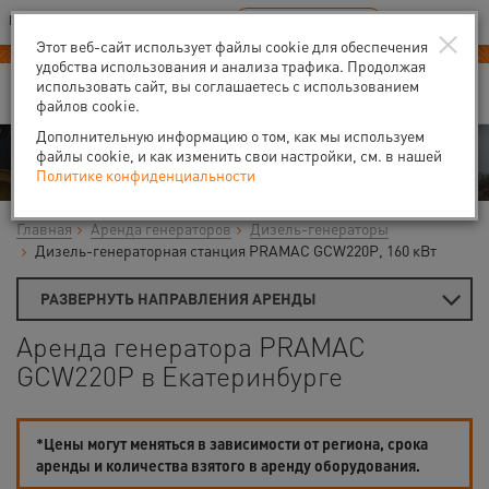
Ваш город:
Екатеринбург
RU
EN
×
В Вашем регионе нет наших офисов
ВЫБРАТЬ БЛИЖАЙШИЙ
Этот веб-сайт использует файлы cookie для обеспечения
удобства использования и анализа трафика. Продолжая
использовать сайт, вы соглашаетесь с использованием
файлов cookie.
Дополнительную информацию о том, как мы используем
Аренда
файлы cookie, и как изменить свои настройки, см. в нашей
Политике конфиденциальности
Главная
Аренда генераторов
Дизель-генераторы
Дизель-генераторная станция PRAMAC GCW220P, 160 кВт
РАЗВЕРНУТЬ НАПРАВЛЕНИЯ АРЕНДЫ
Аренда генератора PRAMAC
GCW220P в Екатеринбурге
*Цены могут меняться в зависимости от региона, срока
аренды и количества взятого в аренду оборудования.