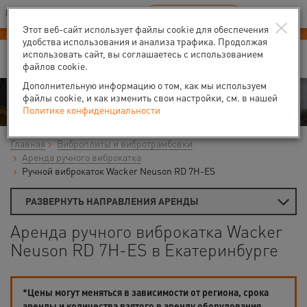
Ваш город:
Екатеринбург
RU
EN
×
В Вашем регионе нет наших офисов
ВЫБРАТЬ БЛИЖАЙШИЙ
Этот веб-сайт использует файлы cookie для обеспечения
удобства использования и анализа трафика. Продолжая
использовать сайт, вы соглашаетесь с использованием
файлов cookie.
Дополнительную информацию о том, как мы используем
Аренда
файлы cookie, и как изменить свои настройки, см. в нашей
Политике конфиденциальности
Главная
Виброплиты и вибротрамбовки
Аренда ручного виброкатка
Ручной виброкаток Wacker Neuson RD 7H-ES
РАЗВЕРНУТЬ НАПРАВЛЕНИЯ АРЕНДЫ
Аренда ручного виброкатка Wacker
Neuson RD 7H-ES в Екатеринбурге
*Цены могут меняться в зависимости от региона, срока
аренды и количества взятого в аренду оборудования.