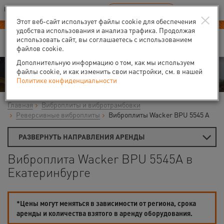
Ваш город:
Екатеринбург
RU
EN
×
В Вашем регионе нет наших офисов
ВЫБРАТЬ БЛИЖАЙШИЙ
Этот веб-сайт использует файлы cookie для обеспечения
удобства использования и анализа трафика. Продолжая
использовать сайт, вы соглашаетесь с использованием
файлов cookie.
Дополнительную информацию о том, как мы используем
Аренда
файлы cookie, и как изменить свои настройки, см. в нашей
Политике конфиденциальности
Главная
Виброплиты и вибротрамбовки
Реверсивные виброплиты
Виброплиты Wacker BPU 5545 A
РАЗВЕРНУТЬ НАПРАВЛЕНИЯ АРЕНДЫ
Виброплита Wacker BPU 5545A в
Екатеринбурге
*Цены могут меняться в зависимости от региона, срока
аренды и количества взятого в аренду оборудования.