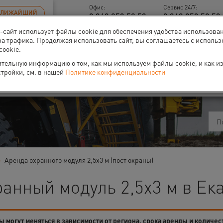
Офис:
Сервис 24/7:
БЛИЖАЙШИЙ
8 343 253 52 53
8 343 253 52 53 
б-сайт использует файлы cookie для обеспечения удобства использова
за трафика. Продолжая использовать сайт, вы соглашаетесь с исполь
cookie.
тельную информацию о том, как мы используем файлы cookie, и как и
ти
О нас
Событи
стройки, см. в нашей
Политике конфиденциальности
Аренда охранного модуля 2,5х3 м (пост охраны)
анный модуль 2,5х3 м в Ек
 могут меняться в зависимости от региона, срока аренды и количес