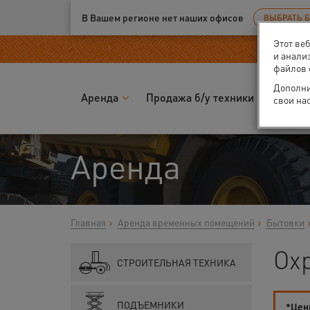
Ваш город:
Екатеринбург
В Вашем регионе нет наших офисов
ВЫБРАТЬ 
Этот ве
и анали
файлов 
Дополни
Аренда
Продажа б/у техники
Запчас
свои на
Аренда
Главная
Аренда временных помещений
Бытовки
Охр
СТРОИТЕЛЬНАЯ ТЕХНИКА
ПОДЪЕМНИКИ
*Цены