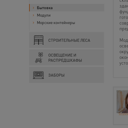
зда
Бытовка
фун
Модули
гот
Морские контейнеры
сов
пре
Мод
СТРОИТЕЛЬНЫЕ ЛЕСА
осв
окр
ОСВЕЩЕНИЕ И
око
РАСПРЕДШКАФЫ
уст
ЗАБОРЫ