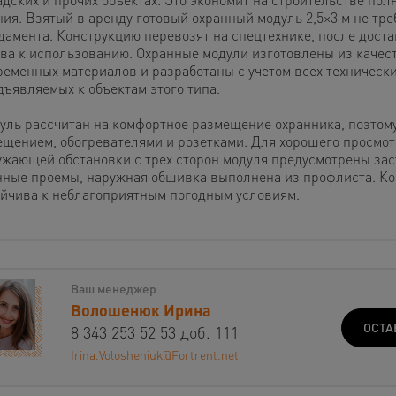
ния. Взятый в аренду готовый охранный модуль 2,5×3 м не тре
дамента. Конструкцию перевозят на спецтехнике, после доста
ова к использованию. Охранные модули изготовлены из качес
ременных материалов и разработаны с учетом всех технически
дъявляемых к объектам этого типа.
уль рассчитан на комфортное размещение охранника, поэтом
ещением, обогревателями и розетками. Для хорошего просмот
ужающей обстановки с трех сторон модуля предусмотрены за
нные проемы, наружная обшивка выполнена из профлиста. Ко
ойчива к неблагоприятным погодным условиям.
Ваш менеджер
Волошенюк Ирина
ОСТА
8 343 253 52 53 доб. 111
Irina.Volosheniuk@Fortrent.net