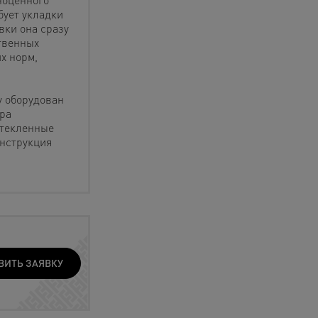
бует укладки
вки она сразу
твенных
х норм,
у оборудован
ра
стекленные
нструкция
ВИТЬ ЗАЯВКУ