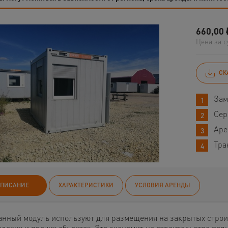
660,00
Цена за с
СК
Зам
Сер
Аре
Тра
ПИСАНИЕ
ХАРАКТЕРИСТИКИ
УСЛОВИЯ АРЕНДЫ
анный модуль используют для размещения на закрытых строи
адских и прочих объектах. Это экономит на строительстве пол