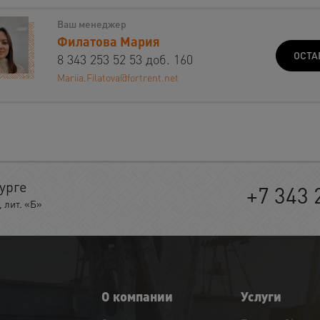
Ваш менеджер
Филатова Мария
ОСТА
8 343 253 52 53 доб. 160
Mariia.Filatova@fortrent.net
урге
+7 343 
 лит. «Б»
О компании
Услуги