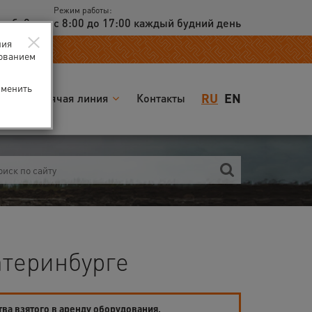
Режим работы:
доб. 2
с 8:00 до 17:00 каждый будний день
×
ния
зованием
зменить
RU
EN
я
Горячая линия
Контакты
атеринбурге
тва взятого в аренду оборудования.