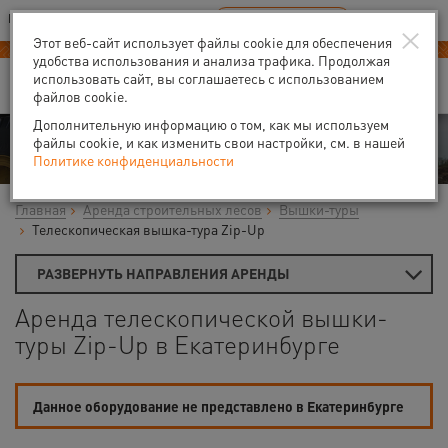
Ваш город:
Екатеринбург
RU
EN
×
В Вашем регионе нет наших офисов
ВЫБРАТЬ БЛИЖАЙШИЙ
Этот веб-сайт использует файлы cookie для обеспечения
удобства использования и анализа трафика. Продолжая
использовать сайт, вы соглашаетесь с использованием
файлов cookie.
Дополнительную информацию о том, как мы используем
Аренда
файлы cookie, и как изменить свои настройки, см. в нашей
Политике конфиденциальности
Главная
Аренда строительных лесов
Вышки-туры
Телескопическая вышка-тура Zip-Up
РАЗВЕРНУТЬ НАПРАВЛЕНИЯ АРЕНДЫ
Аренда телескопической вышки-
туры Zip-Up в Екатеринбурге
Данное оборудование не представлено в Екатеринбурге