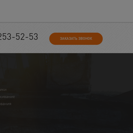
253-52-53
ЗАКАЗАТЬ ЗВОНОК
ники
живание
ования