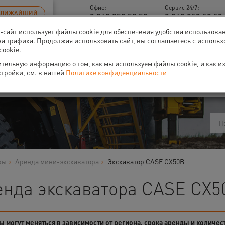
Офис:
Сервис 24/7:
БЛИЖАЙШИЙ
8 343 253 52 53
8 343 253 52 53 
б-сайт использует файлы cookie для обеспечения удобства использова
за трафика. Продолжая использовать сайт, вы соглашаетесь с исполь
cookie.
тельную информацию о том, как мы используем файлы cookie, и как и
ти
О нас
Событи
стройки, см. в нашей
Политике конфиденциальности
ры
Аренда мини-экскаватора
Экскаватор CASE CX50B
енда экскаватора CASE CX5
 могут меняться в зависимости от региона, срока аренды и количес