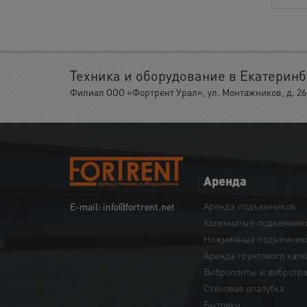
Техника и оборудование в Екатеринб
Филиал ООО «Фортрент Урал», ул. Монтажников, д. 26,
Аренда
Аренда подъемников
E-mail: info@fortrent.net
Коленчатые подъемник
Ножничные подъемник
Аренда грунтового катк
Виброплиты и вибротр
Cтеновая опалубка
Бытовки