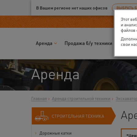
Ваш город:
Екатеринбург
В Вашем регионе нет наших офисов
ВЫБРАТЬ 
Этот ве
и анали
файлов 
Дополни
Аренда
Продажа б/у техники
Запчас
свои на
Аренда
Главная
Аренда строительной техники
Экскавато
Ар
СТРОИТЕЛЬНАЯ ТЕХНИКА
Дорожные катки
*Цены