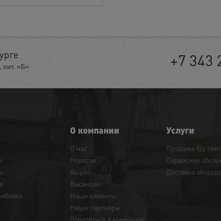
урге
+7 343 
 лит. «Б»
О компании
Услуги
О нас
Продажа б/у тех
и
Новости
Сервисное обслу
и
Акции
Доставка оборуд
а
Вакансии
амбовки
Наши клиенты
Наши партнёры
Обратиться в компанию