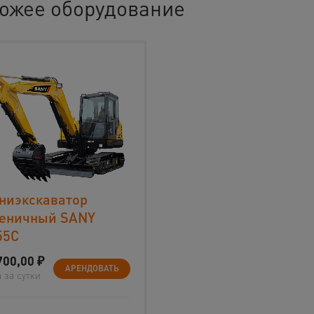
ожее оборудование
ниэкскаватор
сеничный SANY
55C
700,00
₽
АРЕНДОВАТЬ
 за сутки