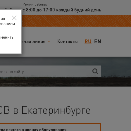
Режим работы:
доб. 2
с 8:00 до 17:00 каждый будний день
×
ния
зованием
зменить
RU
EN
я
Горячая линия
Контакты
0B в Екатеринбурге
тва взятого в аренду оборудования.