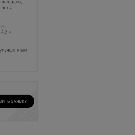
йплощадки,
аботы
от,
4,2 м,
 улучшенным
ВИТЬ ЗАЯВКУ