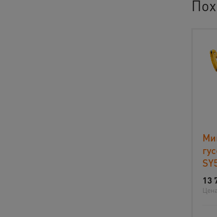
Пох
Ми
гу
SY
13 
Цена