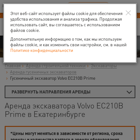
Ваш город:
Екатеринбург
RU
EN
×
В Вашем регионе нет наших офисов
ВЫБРАТЬ БЛИЖАЙШИЙ
Этот веб-сайт использует файлы cookie для обеспечения
удобства использования и анализа трафика. Продолжая
использовать сайт, вы соглашаетесь с использованием
файлов cookie.
Дополнительную информацию о том, как мы используем
Аренда
файлы cookie, и как изменить свои настройки, см. в нашей
Политике конфиденциальности
Главная
Аренда строительной техники
Экскаваторы
Аренда гусеничных экскаваторов
Гусеничный экскаватор Volvo EC210B Prime
РАЗВЕРНУТЬ НАПРАВЛЕНИЯ АРЕНДЫ
Аренда экскаватора Volvo EC210B
Prime в Екатеринбурге
*Цены могут меняться в зависимости от региона, срока
аренды и количества взятого в аренду оборудования.