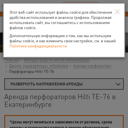
Ваш город:
Екатеринбург
RU
EN
×
В Вашем регионе нет наших офисов
ВЫБРАТЬ БЛИЖАЙШИЙ
Этот веб-сайт использует файлы cookie для обеспечения
удобства использования и анализа трафика. Продолжая
использовать сайт, вы соглашаетесь с использованием
файлов cookie.
Дополнительную информацию о том, как мы используем
Аренда
файлы cookie, и как изменить свои настройки, см. в нашей
Политике конфиденциальности
Главная
Аренда средств малой механизации
Дрели, перфораторы, отбойники
Аренда перфоратора
Перфораторы Hilti TE-76
РАЗВЕРНУТЬ НАПРАВЛЕНИЯ АРЕНДЫ
Аренда перфораторов Hilti TE-76 в
Екатеринбурге
*Цены могут меняться в зависимости от региона, срока
аренды и количества взятого в аренду оборудования.