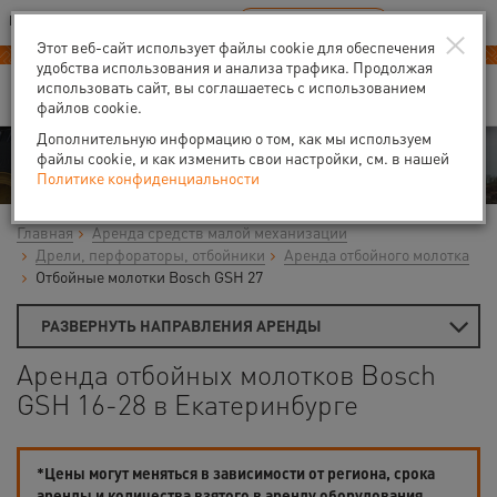
Ваш город:
Екатеринбург
RU
EN
×
В Вашем регионе нет наших офисов
ВЫБРАТЬ БЛИЖАЙШИЙ
Этот веб-сайт использует файлы cookie для обеспечения
удобства использования и анализа трафика. Продолжая
использовать сайт, вы соглашаетесь с использованием
файлов cookie.
Дополнительную информацию о том, как мы используем
Аренда
файлы cookie, и как изменить свои настройки, см. в нашей
Политике конфиденциальности
Главная
Аренда средств малой механизации
Дрели, перфораторы, отбойники
Аренда отбойного молотка
Отбойные молотки Bosch GSH 27
РАЗВЕРНУТЬ НАПРАВЛЕНИЯ АРЕНДЫ
Аренда отбойных молотков Bosch
GSH 16-28 в Екатеринбурге
*Цены могут меняться в зависимости от региона, срока
аренды и количества взятого в аренду оборудования.