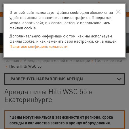
Ваш город:
Екатеринбург
RU
EN
×
В Вашем регионе нет наших офисов
ВЫБРАТЬ БЛИЖАЙШИЙ
Этот веб-сайт использует файлы cookie для обеспечения
удобства использования и анализа трафика. Продолжая
использовать сайт, вы соглашаетесь с использованием
файлов cookie.
Дополнительную информацию о том, как мы используем
Аренда
файлы cookie, и как изменить свои настройки, см. в нашей
Политике конфиденциальности
Главная
Аренда средств малой механизации
Пилы и резаки
Пила Hilti WSC 55
РАЗВЕРНУТЬ НАПРАВЛЕНИЯ АРЕНДЫ
Аренда пилы Hilti WSC 55 в
Екатеринбурге
*Цены могут меняться в зависимости от региона, срока
аренды и количества взятого в аренду оборудования.