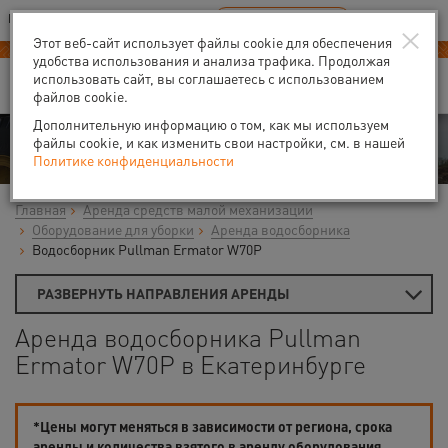
Ваш город:
Екатеринбург
RU
EN
×
В Вашем регионе нет наших офисов
ВЫБРАТЬ БЛИЖАЙШИЙ
Этот веб-сайт использует файлы cookie для обеспечения
удобства использования и анализа трафика. Продолжая
использовать сайт, вы соглашаетесь с использованием
файлов cookie.
Дополнительную информацию о том, как мы используем
Аренда
файлы cookie, и как изменить свои настройки, см. в нашей
Политике конфиденциальности
Главная
Аренда средств малой механизации
Оборудование для уборки
Аренда водосборника
Водосборник Pullman Ermator W70P
РАЗВЕРНУТЬ НАПРАВЛЕНИЯ АРЕНДЫ
Аренда водосборника Pullman
Ermator W70P в Екатеринбурге
*Цены могут меняться в зависимости от региона, срока
аренды и количества взятого в аренду оборудования.