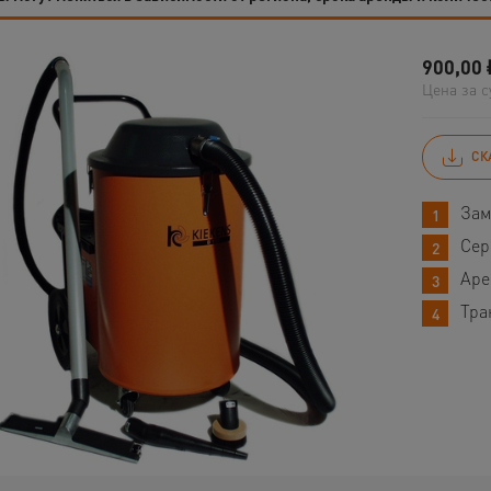
900,00
Цена за с
СК
Зам
Сер
Аре
Тра