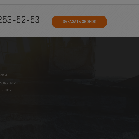
253-52-53
ЗАКАЗАТЬ ЗВОНОК
ники
живание
ования