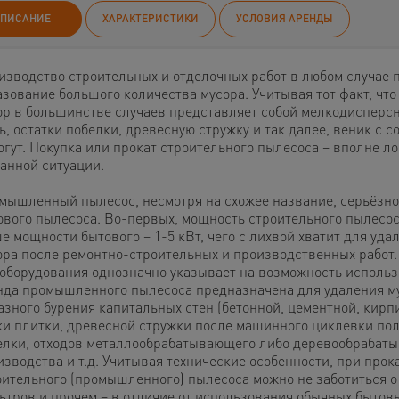
ПИСАНИЕ
ХАРАКТЕРИСТИКИ
УСЛОВИЯ АРЕНДЫ
изводство строительных и отделочных работ в любом случае 
азование большого количества мусора. Учитывая тот факт, чт
ор в большинстве случаев представляет собой мелкодисперс
, остатки побелки, древесную стружку и так далее, веник с со
огут. Покупка или прокат строительного пылесоса – вполне л
данной ситуации.
мышленный пылесос, несмотря на схожее название, серьёзно 
ового пылесоса. Во-первых, мощность строительного пылесос
е мощности бытового – 1-5 кВт, чего с лихвой хватит для уда
ора после ремонтно-строительных и производственных работ.
 оборудования однозначно указывает на возможность использ
нда промышленного пылесоса предназначена для удаления м
азного бурения капитальных стен (бетонной, цементной, кирп
ки плитки, древесной стружки после машинного циклевки пол
елки, отходов металлообрабатывающего либо деревообрабат
изводства и т.д. Учитывая технические особенности, при прок
оительного (промышленного) пылесоса можно не заботиться о
ьтров и прочем – в отличие от использования обычных бытов