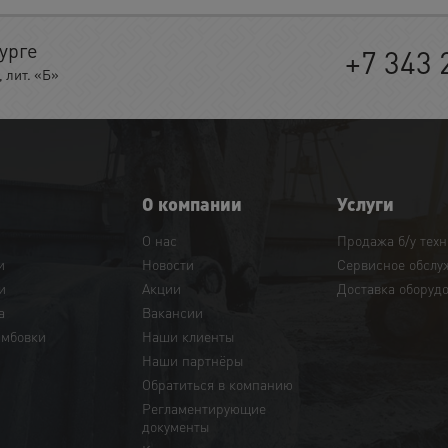
урге
+7 343 
 лит. «Б»
О компании
Услуги
О нас
Продажа б/у тех
и
Новости
Сервисное обслу
и
Акции
Доставка оборуд
а
Вакансии
амбовки
Наши клиенты
Наши партнёры
Обратиться в компанию
Регламентирующие
документы