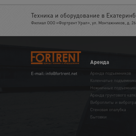
Техника и оборудование в Екатеринб
Филиал ООО «Фортрент Урал», ул. Монтажников, д. 26,
Аренда
Аренда подъемников
E-mail: info@fortrent.net
Коленчатые подъемник
Ножничные подъемник
Аренда грунтового катк
Виброплиты и вибротр
Cтеновая опалубка
Бытовки