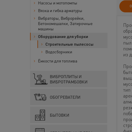
Насосы и мотопомпы
О
Вязка и гибка арматуры
Вибраторы, Виброрейки,
Бетономешалки, Затирочные
Про
машины
обр
Оборудование для уборки
мус
пыль
Строительные пылесосы
пом
Водосборники
из 
Ёмкости для топлива
Про
быт
ВИБРОПЛИТЫ И
выш
ВИБРОТРАМБОВКИ
мус
тип
аре
ОБОГРЕВАТЕЛИ
алм
рез
поб
БЫТОВКИ
про
стр
фил