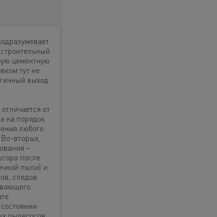
подразумевает
о строительный
ную цементную
вком тут не
огичный выход
отличается от
а на порядок
ления любого
 Во-вторых,
ования –
усора после
ичной пыли) и
ов, следов
ывающего
ате
 состоянии
ых пылесосов,