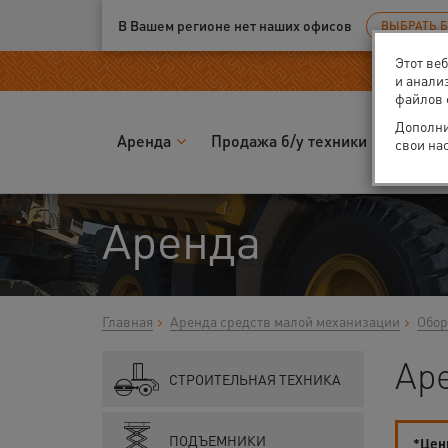
Ваш город:
Екатеринбург
В Вашем регионе нет наших офисов
ВЫБРАТЬ 
Этот ве
и анали
файлов 
Дополни
Аренда
Продажа б/у техники
Запчас
свои на
Аренда
Главная
Аренда средств малой механизации
Обор
Ар
СТРОИТЕЛЬНАЯ ТЕХНИКА
ПОДЪЕМНИКИ
*Цены