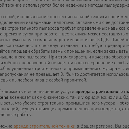
той технике используются более надёжные методы пылеудерж
о собой, использование профессиональной техники сопряжен
еделёнными издержками, напрямую связанными с её достоин
нда строительного пылесоса требует определённых навыков о
а времени суток при работе – вес техники может составлять от 
вень шума на максимальном режиме достигает 80 дБ. Линейн
есоса также достаточно внушительны, что требует предварит
чётов площади обрабатываемых помещений, если заказывать 
мышленного пылесоса. При этом скорость и качество обработ
рязнённых поверхностей не идёт ни в какое сравнение с люб
собом удаления строительного и промышленного мусора – сте
епропускания не превышает 0,1%, что достигается использо
невых пылесборников с особой пропиткой.
бходимость в использовании услуги
аренда строительного п
kens
возникает как у физических, так и у юридических лиц. Од
тывать, что уборка строительно-промышленного мусора – обя
анизаций, осуществляющих промышленное производство, стр
елочные работы.
можна
аренда строительной техники
в Вашем регионе. Вы оц