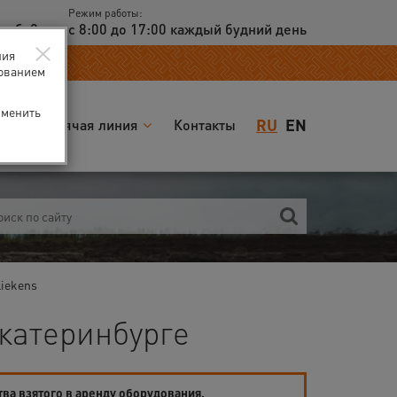
Режим работы:
доб. 2
с 8:00 до 17:00 каждый будний день
×
ния
зованием
зменить
RU
EN
я
Горячая линия
Контакты
iekens
катеринбурге
тва взятого в аренду оборудования.