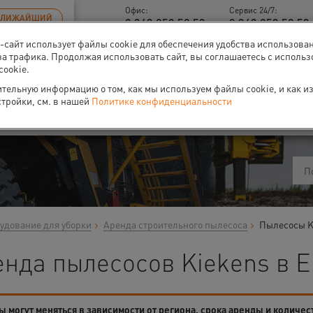
Офис:
Сервис 24/7:
БЛИЖАЙШИЙ
8 343 253 52 53
8 343 253 52 53 
б-сайт использует файлы cookie для обеспечения удобства использова
за трафика. Продолжая использовать сайт, вы соглашаетесь с исполь
cookie.
тельную информацию о том, как мы используем файлы cookie, и как и
ти
О нас
Событи
стройки, см. в нашей
Политике конфиденциальности
удование для уборки
Аренда строительного пылесоса
Пылесосы K
енда пылесосов Kiekens в Е
 могут меняться в зависимости от региона, срока аренды и количес