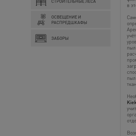
СТРОИТЕЛЬНЫЕ ЛЕСА
в э
ОСВЕЩЕНИЕ И
Сам
РАСПРЕДШКАФЫ
опр
Аре
учёт
ЗАБОРЫ
уро
пыл
рас
про
заг
спо
пыл
тка
Нео
Kie
учи
орг
отд
Воз