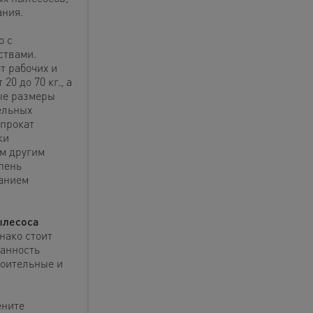
ания.
о с
ствами.
т рабочих и
20 до 70 кг., а
ые размеры
ельных
прокат
ки
ым другим
пень
ванием
ылесоса
нако стоит
занность
оительные и
ените