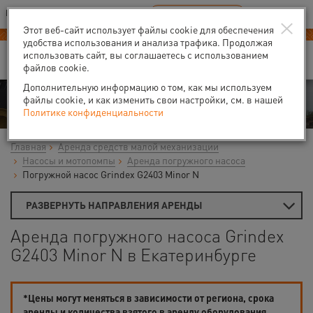
Ваш город:
Екатеринбург
RU
EN
×
В Вашем регионе нет наших офисов
ВЫБРАТЬ БЛИЖАЙШИЙ
Этот веб-сайт использует файлы cookie для обеспечения
удобства использования и анализа трафика. Продолжая
использовать сайт, вы соглашаетесь с использованием
файлов cookie.
Дополнительную информацию о том, как мы используем
Аренда
файлы cookie, и как изменить свои настройки, см. в нашей
Политике конфиденциальности
Главная
Аренда средств малой механизации
Насосы и мотопомпы
Аренда погружного насоса
Погружной насос Grindex G2403 Minor N
РАЗВЕРНУТЬ НАПРАВЛЕНИЯ АРЕНДЫ
Аренда погружного насоса Grindex
G2403 Minor N в Екатеринбурге
*Цены могут меняться в зависимости от региона, срока
аренды и количества взятого в аренду оборудования.