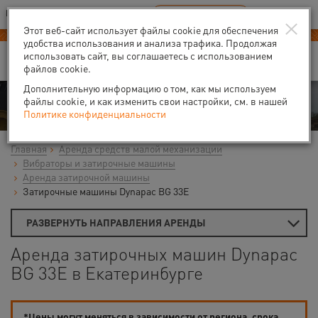
Ваш город:
Екатеринбург
RU
EN
×
В Вашем регионе нет наших офисов
ВЫБРАТЬ БЛИЖАЙШИЙ
Этот веб-сайт использует файлы cookie для обеспечения
удобства использования и анализа трафика. Продолжая
использовать сайт, вы соглашаетесь с использованием
файлов cookie.
Дополнительную информацию о том, как мы используем
Аренда
файлы cookie, и как изменить свои настройки, см. в нашей
Политике конфиденциальности
Главная
Аренда средств малой механизации
Вибраторы и затирочные машины
Аренда затирочной машины
Затирочные машины Dynapac BG 33E
РАЗВЕРНУТЬ НАПРАВЛЕНИЯ АРЕНДЫ
Аренда затирочных машин Dynapac
BG 33E в Екатеринбурге
*Цены могут меняться в зависимости от региона, срока