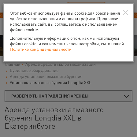
Ваш город:
Екатеринбург
RU
EN
×
В Вашем регионе нет наших офисов
ВЫБРАТЬ БЛИЖАЙШИЙ
Этот веб-сайт использует файлы cookie для обеспечения
удобства использования и анализа трафика. Продолжая
использовать сайт, вы соглашаетесь с использованием
файлов cookie.
Дополнительную информацию о том, как мы используем
Аренда
файлы cookie, и как изменить свои настройки, см. в нашей
Политике конфиденциальности
Главная
Аренда средств малой механизации
Бурильное оборудование
Аренда установки алмазного бурения
Установка алмазного бурения Longdia XXL
РАЗВЕРНУТЬ НАПРАВЛЕНИЯ АРЕНДЫ
Аренда установки алмазного
бурения Longdia XXL в
Екатеринбурге