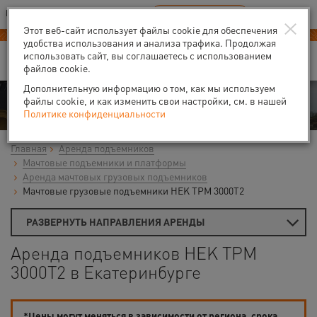
Ваш город:
Екатеринбург
RU
EN
×
В Вашем регионе нет наших офисов
ВЫБРАТЬ БЛИЖАЙШИЙ
Этот веб-сайт использует файлы cookie для обеспечения
удобства использования и анализа трафика. Продолжая
использовать сайт, вы соглашаетесь с использованием
файлов cookie.
Дополнительную информацию о том, как мы используем
Аренда
файлы cookie, и как изменить свои настройки, см. в нашей
Политике конфиденциальности
Главная
Аренда подъемников
Мачтовые подъемники и платформы
Аренда мачтовых грузовых подъемников
Мачтовые грузовые подъемники HEK TPM 3000T2
РАЗВЕРНУТЬ НАПРАВЛЕНИЯ АРЕНДЫ
Аренда подъемников HEK TPM
3000T2 в Екатеринбурге
*Цены могут меняться в зависимости от региона, срока