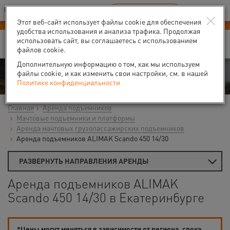
Ваш город:
Екатеринбург
RU
EN
×
В Вашем регионе нет наших офисов
ВЫБРАТЬ БЛИЖАЙШИЙ
Этот веб-сайт использует файлы cookie для обеспечения
удобства использования и анализа трафика. Продолжая
использовать сайт, вы соглашаетесь с использованием
файлов cookie.
Дополнительную информацию о том, как мы используем
Аренда
файлы cookie, и как изменить свои настройки, см. в нашей
Политике конфиденциальности
Главная
Аренда подъемников
Мачтовые подъемники и платформы
Аренда мачтовых грузопассажирских подъемников
Аренда подъемников ALIMAK Scando 450 14/30
РАЗВЕРНУТЬ НАПРАВЛЕНИЯ АРЕНДЫ
Аренда подъемников ALIMAK
Scando 450 14/30 в Екатеринбурге
*Цены могут меняться в зависимости от региона, срока