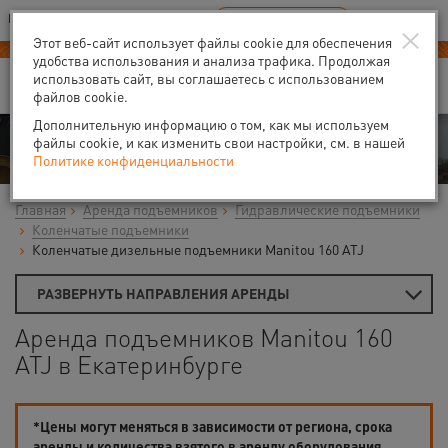
Ваш город:
Екатеринбург
RU
EN
×
В Вашем регионе нет наших офисов
ВЫБРАТЬ БЛИЖАЙШИЙ
Этот веб-сайт использует файлы cookie для обеспечения
удобства использования и анализа трафика. Продолжая
использовать сайт, вы соглашаетесь с использованием
файлов cookie.
Дополнительную информацию о том, как мы используем
Аренда
файлы cookie, и как изменить свои настройки, см. в нашей
Политике конфиденциальности
Главная
Аренда подъемников
Гидравлические подъемники
Коленчатые подъемники
Коленчатые дизельные подъемники Manitou 160 ATJ
РАЗВЕРНУТЬ НАПРАВЛЕНИЯ АРЕНДЫ
Аренда подъемников Manitou 160
ATJ в Екатеринбурге
*Цены могут меняться в зависимости от региона, срока
аренды и количества взятого в аренду оборудования.