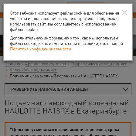
Ваш город:
Екатеринбург
RU
EN
×
В Вашем регионе нет наших офисов
ВЫБРАТЬ БЛИЖАЙШИЙ
Этот веб-сайт использует файлы cookie для обеспечения
удобства использования и анализа трафика. Продолжая
использовать сайт, вы соглашаетесь с использованием
файлов cookie.
Дополнительную информацию о том, как мы используем
Аренда
файлы cookie, и как изменить свои настройки, см. в нашей
Политике конфиденциальности
Главная
Аренда подъемников
Гидравлические подъемники
Коленчатые подъемники
Подъемник самоходный коленчатый HAULOTTE HA18PX
РАЗВЕРНУТЬ НАПРАВЛЕНИЯ АРЕНДЫ
Подъемник самоходный коленчатый
HAULOTTE HA18PX в Екатеринбурге
*Цены могут меняться в зависимости от региона, срока
аренды и количества взятого в аренду оборудования.