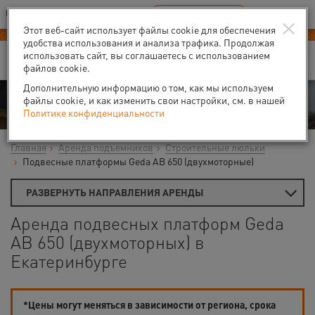
Ваш город:
Екатеринбург
RU
EN
×
В Вашем регионе нет наших офисов
ВЫБРАТЬ БЛИЖАЙШИЙ
Этот веб-сайт использует файлы cookie для обеспечения
удобства использования и анализа трафика. Продолжая
использовать сайт, вы соглашаетесь с использованием
файлов cookie.
Дополнительную информацию о том, как мы используем
Аренда
файлы cookie, и как изменить свои настройки, см. в нашей
Политике конфиденциальности
Главная
Аренда подъемников
Строительные люльки
Подвесные платформы Geda AB 650 (двухмоторные)
РАЗВЕРНУТЬ НАПРАВЛЕНИЯ АРЕНДЫ
Аренда подвесных платформ Geda
AB 650 (двухмоторных) в
Екатеринбурге
*Цены могут меняться в зависимости от региона, срока