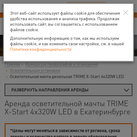
Ваш город:
Екатеринбург
RU
EN
×
В Вашем регионе нет наших офисов
ВЫБРАТЬ БЛИЖАЙШИЙ
Этот веб-сайт использует файлы cookie для обеспечения
удобства использования и анализа трафика. Продолжая
использовать сайт, вы соглашаетесь с использованием
файлов cookie.
Дополнительную информацию о том, как мы используем
Аренда
файлы cookie, и как изменить свои настройки, см. в нашей
Политике конфиденциальности
Главная
Аренда распредшкафов и освещения
Осветительные установки
Осветительная мачта дизельная TRIME X-Start 4x320W LED
РАЗВЕРНУТЬ НАПРАВЛЕНИЯ АРЕНДЫ
Аренда осветительной мачты TRIME
X-Start 4x320W LED в Екатеринбурге
*Цены могут меняться в зависимости от региона, срока
аренды и количества взятого в аренду оборудования.