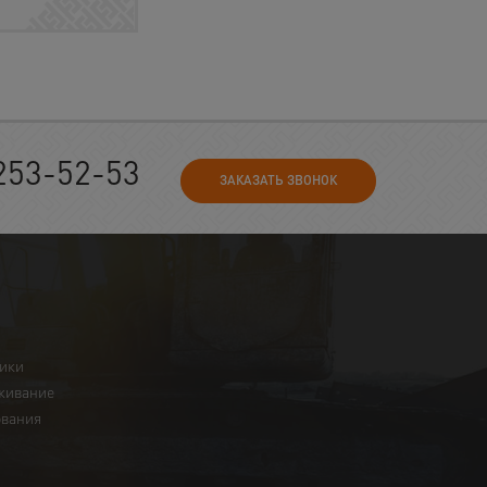
253-52-53
ЗАКАЗАТЬ ЗВОНОК
ники
живание
ования