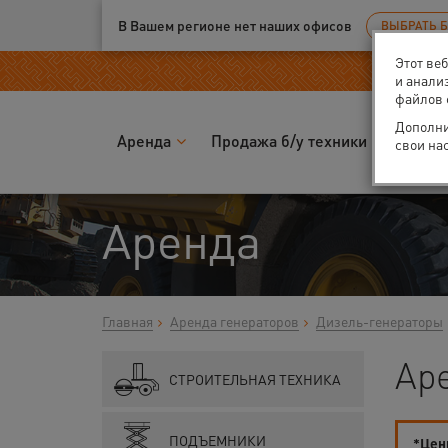
Ваш город:
Екатеринбург
В Вашем регионе нет наших офисов
ВЫБРАТЬ 
Этот ве
и анали
файлов 
Дополни
Аренда
Продажа б/у техники
Запчас
свои на
Аренда
Главная
Аренда генераторов
Дизель-генераторы
Ар
СТРОИТЕЛЬНАЯ ТЕХНИКА
ПОДЪЕМНИКИ
*Цены