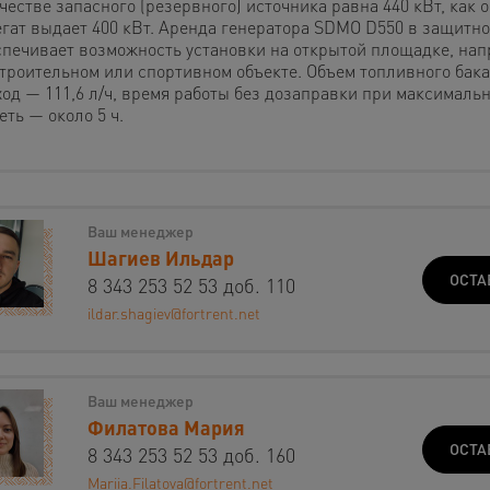
честве запасного (резервного) источника равна 440 кВт, как
егат выдает 400 кВт. Аренда генератора SDMO D550 в защитно
спечивает возможность установки на открытой площадке, на
строительном или спортивном объекте. Объем топливного бака 
ход — 111,6 л/ч, время работы без дозаправки при максималь
еть — около 5 ч.
Ваш менеджер
Шагиев Ильдар
ОСТА
8 343 253 52 53 доб. 110
ildar.shagiev@fortrent.net
Ваш менеджер
Филатова Мария
ОСТА
8 343 253 52 53 доб. 160
Mariia.Filatova@fortrent.net