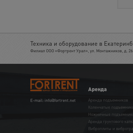
Техника и оборудование в Екатеринб
Филиал ООО «Фортрент Урал», ул. Монтажников, д. 26,
Аренда
Аренда подъемников
E-mail: info@fortrent.net
Коленчатые подъемник
Ножничные подъемник
Аренда грунтового катк
Виброплиты и вибротр