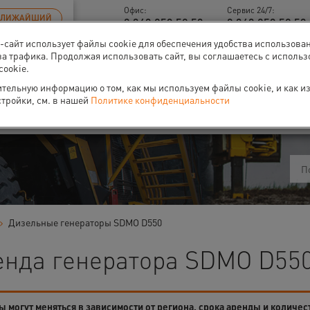
Офис:
Сервис 24/7:
БЛИЖАЙШИЙ
8 343 253 52 53
8 343 253 52 53 
б-сайт использует файлы cookie для обеспечения удобства использова
за трафика. Продолжая использовать сайт, вы соглашаетесь с исполь
cookie.
тельную информацию о том, как мы используем файлы cookie, и как и
ти
О нас
Событи
стройки, см. в нашей
Политике конфиденциальности
Дизельные генераторы SDMO D550
енда генератора SDMO D550
 могут меняться в зависимости от региона, срока аренды и количес