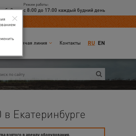
Режим работы:
доб. 2
с 8:00 до 17:00 каждый будний день
×
ния
зованием
зменить
RU
EN
я
Горячая линия
Контакты
 в Екатеринбурге
тва взятого в аренду оборудования.