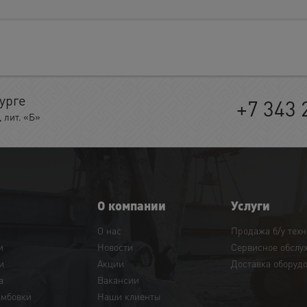
урге
+7 343 
 лит. «Б»
О компании
Услуги
О нас
Продажа б/у тех
и
Новости
Сервисное обслу
и
Акции
Доставка оборуд
а
Вакансии
амбовки
Наши клиенты