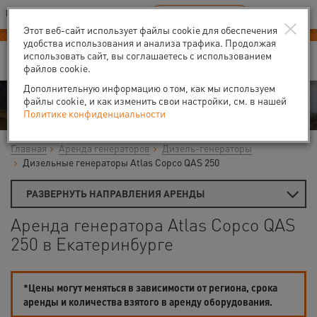
Ваш город:
Екатеринбург
RU
EN
×
В Вашем регионе нет наших офисов
ВЫБРАТЬ БЛИЖАЙШИЙ
Этот веб-сайт использует файлы cookie для обеспечения
удобства использования и анализа трафика. Продолжая
использовать сайт, вы соглашаетесь с использованием
файлов cookie.
Дополнительную информацию о том, как мы используем
Аренда
файлы cookie, и как изменить свои настройки, см. в нашей
Политике конфиденциальности
Главная
Аренда генераторов
Дизель-генераторы
Дизельные генераторы Atlas Copco QAS 250
РАЗВЕРНУТЬ НАПРАВЛЕНИЯ АРЕНДЫ
Аренда генератора Atlas Copco QAS
250 в Екатеринбурге
*Цены могут меняться в зависимости от региона, срока
аренды и количества взятого в аренду оборудования.