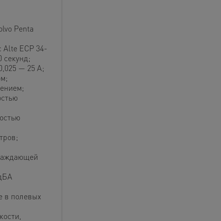
lvo Penta
Alte ECP 34-
 секунд;
,025 — 25 А;
м;
ением;
остью
ностью
тров;
лаждающей
дБА
е в полевых
кости,