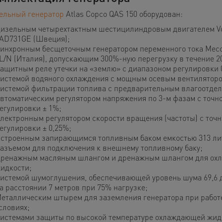
ельный генератор
Atlas Copco QAS 150 оборудован:
изельным четырехтактным шестицилиндровым двигателем Vo
AD731GE (Швеция);
инхронным бесщеточным генератором переменного тока Mecc 
L/N (Италия), допускающим 300%-ную перегрузку в течение 20
ащитным реле утечки на «землю» с диапазоном регулировки 0
истемой водяного охлаждения с мощным осевым вентиляторо
истемой фильтрации топлива с предварительным влагоотдел
втоматическим регулятором напряжения по 3-м фазам с точн
егулировки ± 1%;
лектронным регулятором скорости вращения (частоты) с точ
егулировки ± 0,25%;
строенным запирающимся топливным баком емкостью 313 ли
азъемом для подключения к внешнему топливному баку;
ренажным масляным шлангом и дренажным шлангом для ох
идкости;
истемой шумоглушения, обеспечивающей уровень шума 69,6 
а расстоянии 7 метров при 75% нагрузке;
еталлическим штырем для заземления генератора при работ
словиях;
истемами защиты по высокой температуре охлаждающей жид