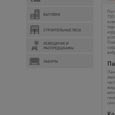
Пос
БЫТОВКИ
150
кож
пор
СТРОИТЕЛЬНЫЕ ЛЕСА
кор
усл
Спе
ОСВЕЩЕНИЕ И
сое
РАСПРЕДШКАФЫ
виб
ЗАБОРЫ
Па
Пан
амп
час
жид
мот
ген
сил
Ко