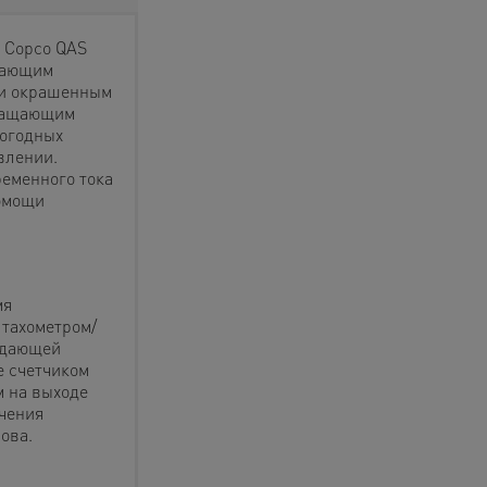
s Copco QAS
щающим
 и окрашенным
вращающим
погодных
влении.
ременного тока
омощи
мя
 тахометром/
ждающей
е счетчиком
 на выходе
чения
ова.