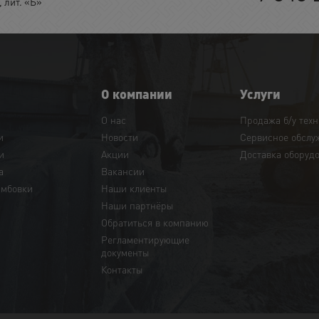
 лит. «Б»
О компании
Услуги
О нас
Продажа б/у тех
и
Новости
Сервисное обслу
и
Акции
Доставка оборуд
а
Вакансии
амбовки
Наши клиенты
Наши партнёры
Обратиться в компанию
Регламентирующие
документы
Контакты