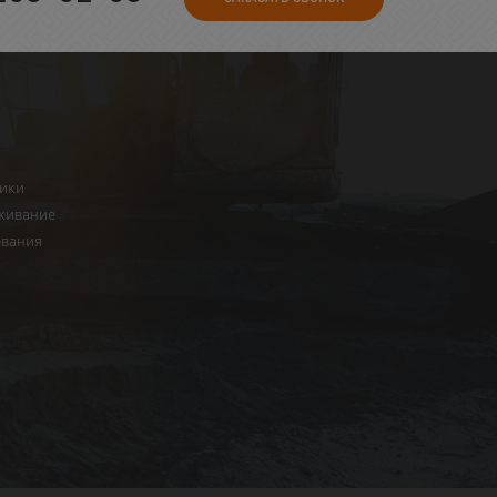
ники
живание
ования