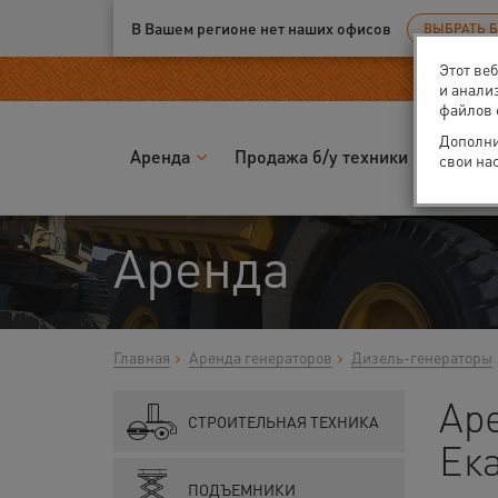
Ваш город:
Екатеринбург
В Вашем регионе нет наших офисов
ВЫБРАТЬ 
Этот ве
и анали
файлов 
Дополни
Аренда
Продажа б/у техники
Запчас
свои на
Аренда
Главная
Аренда генераторов
Дизель-генераторы
Аре
СТРОИТЕЛЬНАЯ ТЕХНИКА
Ек
ПОДЪЕМНИКИ