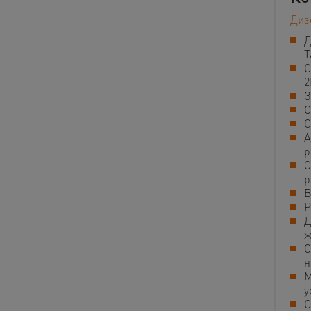
Диз
Д
T
С
2
З
С
С
А
р
Э
р
В
Р
Д
ж
С
н
М
у
С