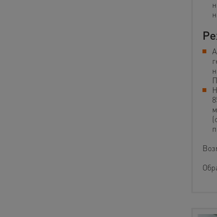
н
н
Ре
А
г
н
П
Н
8
м
(
п
Воз
Обр