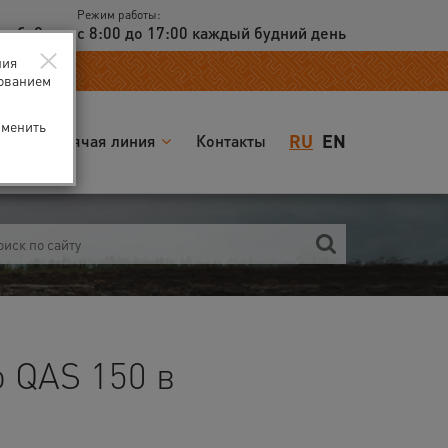
Режим работы:
доб. 2
с 8:00 до 17:00 каждый будний день
×
ния
зованием
зменить
RU
EN
я
Горячая линия
Контакты
o QAS 150 в