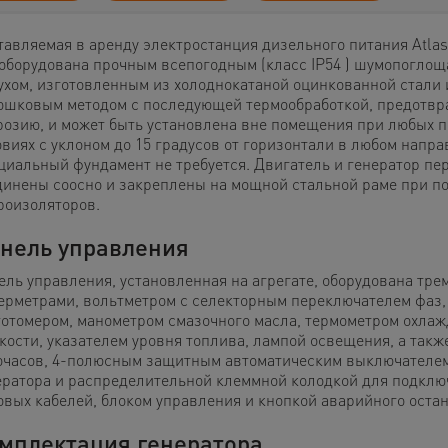
тавляемая в аренду электростанция дизельного питания Atla
 оборудована прочным всепогодным (класс IP54 ) шумопогло
ухом, изготовленным из холоднокатаной оцинкованной стали
ошковым методом с последующей термообработкой, предот
розию, и может быть установлена вне помещения при любых 
овиях с уклоном до 15 градусов от горизонтали в любом напра
циальный фундамент не требуется. Двигатель и генератор пе
динены соосно и закреплены на мощной стальной раме при п
роизоляторов.
нель управления
ель управления, установленная на агрегате, оборудована тре
ерметрами, вольтметром с селекторным переключателем фаз,
тотомером, манометром смазочного масла, термометром охла
кости, указателем уровня топлива, лампой освещения, а такж
очасов, 4-полюсным защитным автоматическим выключателем
ератора и распределительной клеммной колодкой для подклю
овых кабелей, блоком управления и кнопкой аварийного остан
мплектация генератора