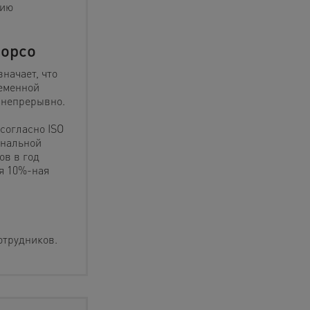
нию
Copco
начает, что
ременной
в непрерывно.
согласно ISO
инальной
ов в год
я 10%-ная
отрудников.