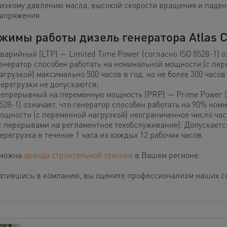
изкому давлению масла, высокой скорости вращения и паде
апряжения.
жимы работы дизель генератора Atlas 
варийный (LTP) — Limited Time Power (согласно ISO 8528-1) оз
енератор способен работать на номинальной мощности (с пе
агрузкой) максимально 500 часов в год, но не более 300 часо
ерегрузки не допускаются;
епрерывный на переменную мощность (PRP) — Prime Power (
528-1) означает, что генератор способен работать на 90% ном
ощности (с переменной нагрузкой) неограниченное число час
с перерывами на регламентное техобслуживание). Допускаетс
ерегрузка в течение 1 часа из каждых 12 рабочих часов.
можна
аренда строительной техники
в Вашем регионе.
атившись в компанию, вы оцените профессионализм наших с