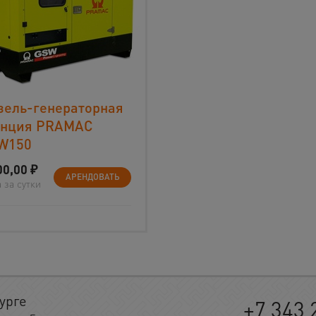
зель-генераторная
анция PRAMAC
W150
00,00
₽
АРЕНДОВАТЬ
 за сутки
урге
+7 343 