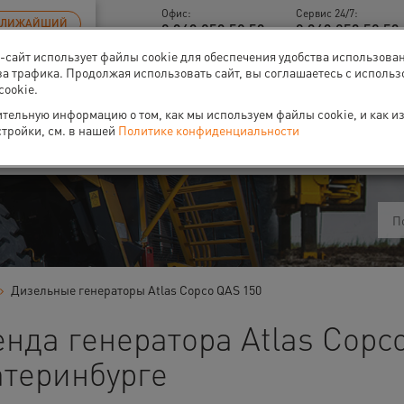
Офис:
Сервис 24/7:
БЛИЖАЙШИЙ
8 343 253 52 53
8 343 253 52 53 
б-сайт использует файлы cookie для обеспечения удобства использова
за трафика. Продолжая использовать сайт, вы соглашаетесь с исполь
cookie.
тельную информацию о том, как мы используем файлы cookie, и как и
ти
О нас
Событи
стройки, см. в нашей
Политике конфиденциальности
Дизельные генераторы Atlas Copco QAS 150
нда генератора Atlas Copc
атеринбурге