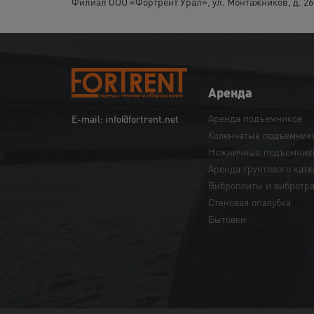
Филиал ООО «Фортрент Урал», ул. Монтажников, д. 26,
Аренда
Аренда подъемников
E-mail: info@fortrent.net
Коленчатые подъемник
Ножничные подъемник
Аренда грунтового катк
Виброплиты и вибротр
Cтеновая опалубка
Бытовки