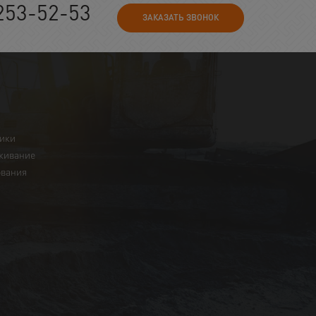
253-52-53
ЗАКАЗАТЬ ЗВОНОК
ники
живание
ования