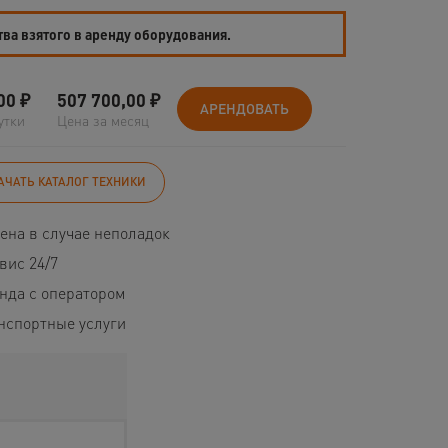
тва взятого в аренду оборудования.
00
₽
507 700,00
₽
АРЕНДОВАТЬ
утки
Цена за месяц
АЧАТЬ КАТАЛОГ ТЕХНИКИ
ена в случае неполадок
вис 24/7
нда с оператором
нспортные услуги