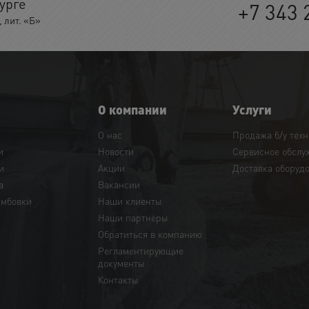
урге
+7 343 
 лит. «Б»
О компании
Услуги
О нас
Продажа б/у тех
и
Новости
Сервисное обслу
и
Акции
Доставка оборуд
а
Вакансии
амбовки
Наши клиенты
Наши партнёры
Обратиться в компанию
Регламентирующие
документы
Контакты