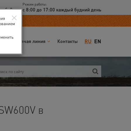
Режим работы:
доб. 2
с 8:00 до 17:00 каждый будний день
×
ния
зованием
зменить
RU
EN
я
Горячая линия
Контакты
SW600V в