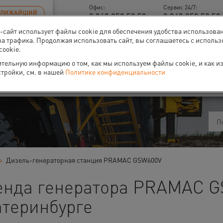
Офис:
Сервис 24/7:
БЛИЖАЙШИЙ
8 343 253 52 53
8 343 253 52 53 
б-сайт использует файлы cookie для обеспечения удобства использова
за трафика. Продолжая использовать сайт, вы соглашаетесь с исполь
cookie.
тельную информацию о том, как мы используем файлы cookie, и как и
ти
О нас
Событи
стройки, см. в нашей
Политике конфиденциальности
Дизель-генераторная станция PRAMAC GSW600V
енда генератора PRAMAC G
атеринбурге