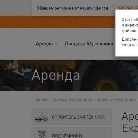
Ваш город:
Екатеринбург
В Вашем регионе нет наших офисов
ВЫБРАТЬ 
Этот ве
и анали
файлов 
Дополни
Аренда
Продажа б/у техники
Запчас
свои на
Аренда
Главная
Аренда генераторов
Дизель-генераторы
Ар
СТРОИТЕЛЬНАЯ ТЕХНИКА
Ек
ПОДЪЕМНИКИ