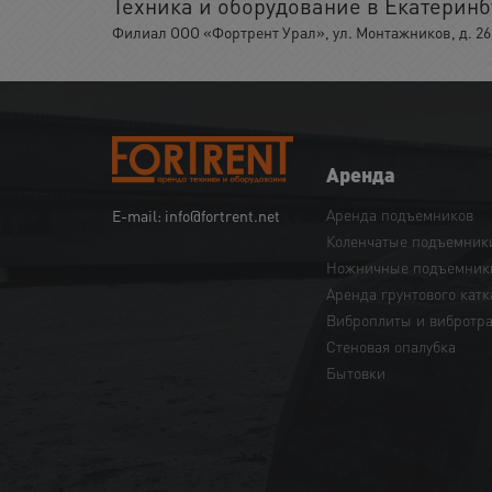
Техника и оборудование в Екатеринб
Филиал ООО «Фортрент Урал», ул. Монтажников, д. 26,
Аренда
Аренда подъемников
E-mail: info@fortrent.net
Коленчатые подъемник
Ножничные подъемник
Аренда грунтового катк
Виброплиты и вибротр
Cтеновая опалубка
Бытовки