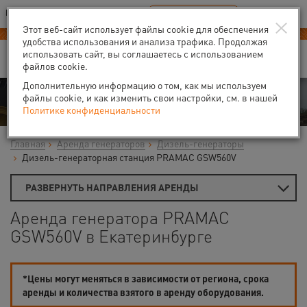
Ваш город:
Екатеринбург
RU
EN
×
В Вашем регионе нет наших офисов
ВЫБРАТЬ БЛИЖАЙШИЙ
Этот веб-сайт использует файлы cookie для обеспечения
удобства использования и анализа трафика. Продолжая
использовать сайт, вы соглашаетесь с использованием
файлов cookie.
Дополнительную информацию о том, как мы используем
Аренда
файлы cookie, и как изменить свои настройки, см. в нашей
Политике конфиденциальности
Главная
Аренда генераторов
Дизель-генераторы
Дизель-генераторная станция PRAMAC GSW560V
РАЗВЕРНУТЬ НАПРАВЛЕНИЯ АРЕНДЫ
Аренда генератора PRAMAC
GSW560V в Екатеринбурге
*Цены могут меняться в зависимости от региона, срока
аренды и количества взятого в аренду оборудования.