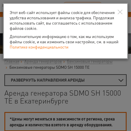
Ваш город:
Екатеринбург
RU
EN
×
В Вашем регионе нет наших офисов
ВЫБРАТЬ БЛИЖАЙШИЙ
Этот веб-сайт использует файлы cookie для обеспечения
удобства использования и анализа трафика. Продолжая
использовать сайт, вы соглашаетесь с использованием
файлов cookie.
Дополнительную информацию о том, как мы используем
Аренда
файлы cookie, и как изменить свои настройки, см. в нашей
Политике конфиденциальности
Главная
Аренда генераторов
Бензиновые генераторы
Бензиновые генераторы SDMO SH 15000 ТЕ
РАЗВЕРНУТЬ НАПРАВЛЕНИЯ АРЕНДЫ
Аренда генератора SDMO SH 15000
TE в Екатеринбурге
*Цены могут меняться в зависимости от региона, срока
аренды и количества взятого в аренду оборудования.